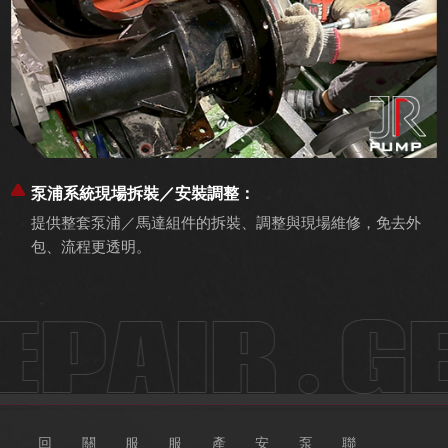
泵浦系統現場拆裝／安裝調整：
提供整套泵浦／馬達組件的拆裝、調整與現場維修，免去外
包、流程更透明。
回
關
服
服
產
安
泵
聯