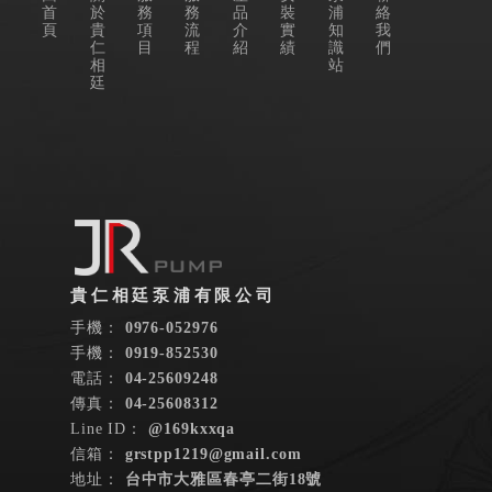
首
於
務
務
品
裝
浦
絡
頁
貴
項
流
介
實
知
我
仁
目
程
紹
績
識
們
相
站
廷
0976-052976
0919-852530
04-25609248
04-25608312
@169kxxqa
grstpp1219@gmail.com
台中市大雅區春亭二街18號