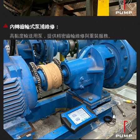
內轉齒輪式泵浦維修：
高黏度輸送用泵，提供精密齒輪維修與重裝服務。