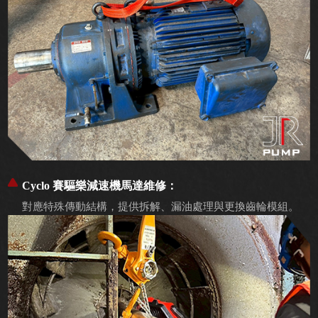
Cyclo 賽驅樂減速機馬達維修：
對應特殊傳動結構，提供拆解、漏油處理與更換齒輪模組。