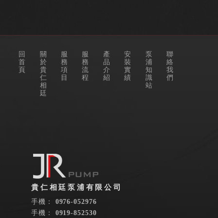
回
關
服
服
產
安
泵
聯
首
於
務
務
品
裝
浦
絡
頁
貴
項
流
介
實
知
我
仁
目
程
紹
績
識
們
相
站
廷
0976-052976
0919-852530