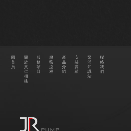
回
關
服
服
產
安
泵
聯
首
於
務
務
品
裝
浦
絡
頁
貴
項
流
介
實
知
我
仁
目
程
紹
績
識
們
相
站
廷