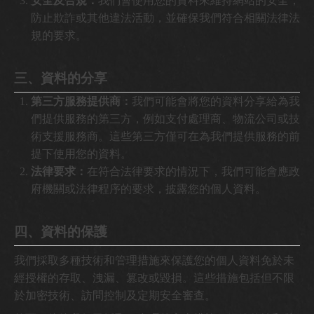
安全及合規：
我們會使用您的資料來維持網站的安全，
防止欺詐或其他違法活動，並確保我們符合相關法律法
規的要求。
三、資料的分享
第三方服務提供商：
我們可能會將您的資料分享給為我
們提供服務的第三方，例如支付處理商、物流公司或技
術支援服務商。這些第三方僅可在為我們提供服務的前
提下使用您的資料。
法律要求：
在符合法律要求的情況下，我們可能會應政
府機關或法律程序的要求，披露您的個人資料。
四、資料的保護
我們採取多種技術和管理措施來保護您的個人資料免於未
經授權的存取、洩漏、篡改或毀損。這些措施包括但不限
於加密技術、訪問控制及定期安全審查。