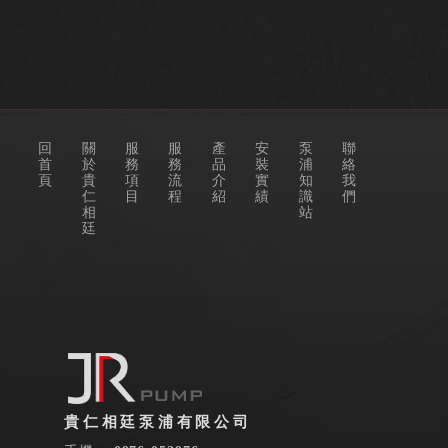
回
關
服
服
產
安
泵
聯
首
於
務
務
品
裝
浦
絡
頁
貴
項
流
介
實
知
我
仁
目
程
紹
績
識
們
相
站
廷