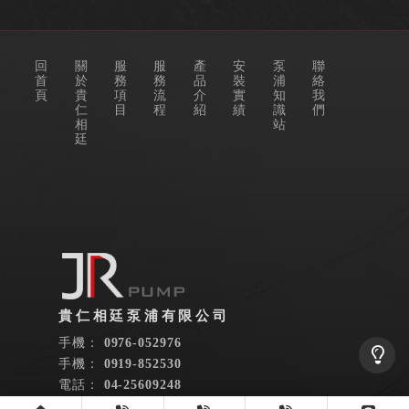
回
關
服
服
產
安
泵
聯
首
於
務
務
品
裝
浦
絡
頁
貴
項
流
介
實
知
我
仁
目
程
紹
績
識
們
相
站
廷
0976-052976
0919-852530
04-25609248
04-25608312